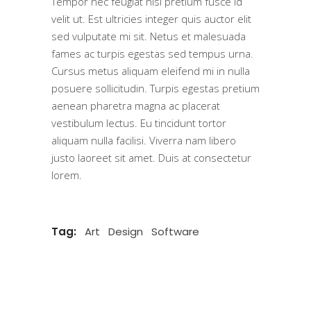
Tempor nec feugiat nisl pretium fusce id
velit ut. Est ultricies integer quis auctor elit
sed vulputate mi sit. Netus et malesuada
fames ac turpis egestas sed tempus urna.
Cursus metus aliquam eleifend mi in nulla
posuere sollicitudin. Turpis egestas pretium
aenean pharetra magna ac placerat
vestibulum lectus. Eu tincidunt tortor
aliquam nulla facilisi. Viverra nam libero
justo laoreet sit amet. Duis at consectetur
lorem.
Tag:
Art
Design
Software