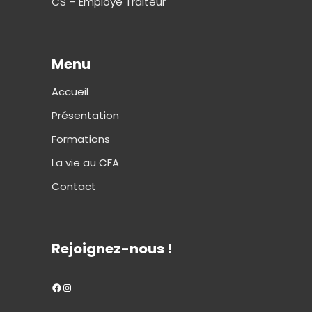
CS – Employé Traiteur
Menu
Accueil
Présentation
Formations
La vie au CFA
Contact
Rejoignez-nous !
Facebook
Instagram